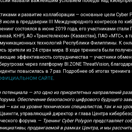
сессии назвали важнейшим условием победы над киберпре
иками и развитие коллаборации — основные цели Cyber P
 8 июля в преддверии III Международного конгресса по ки
ренинг состоялся в июне 2019 года, его участниками стали
анхай, КНР), АО «Транстелеком» (Казахстан), ПАО «МТС», а
уникационных технологий Республики Филиппины. К онл
сь зрители из 24 стран мира. В ходе тренинга были получ
вающие эффективность сотрудничества — участники обме
еругрозах через платформу BI.ZONE ThreatVision, благодар
денты повысилась в 7 раз. Подробнее об итогах тренинга г
.
ОФИЦИАЛЬНОМ САЙТЕ
 потенциала — это одно из приоритетных направлений раз
орума. Обеспечение безопасного цифрового будущего зав
й — как на уровне технических специалистов, так и на ур
 Цвингги
, управляющий директор и глава Центра кибербез
ческого форума. —
Тренинг Cyber Polygon представляет со
инициативы, продвигаемой в рамках Центра, и мы рассчит