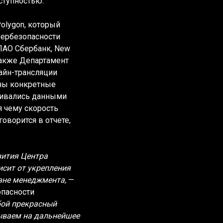
ступностью.
olygon, который
бербезопасности
 ПАО Сбербанк, New
 также Департамент
айн-трансляции
ены конкретные
нивались данными
я чему скорость
оворится в отчете,
вития Центра
исит от укрепления
овне менеджмента,
—
опасности
бой прекрасный
ываем на дальнейшее