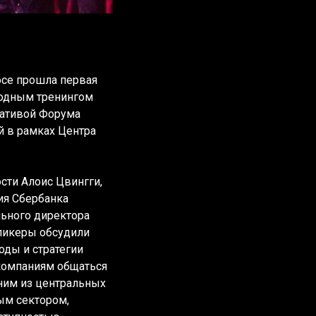
се прошла первая
одным тренингом
иативой Форума
й в рамках Центра
ости
Алоис Цвингги
,
ия Сбербанка
льного директора
Спикеры обсудили
оды и стратегии
 компаниям общаться
дним из центральных
ым сектором,