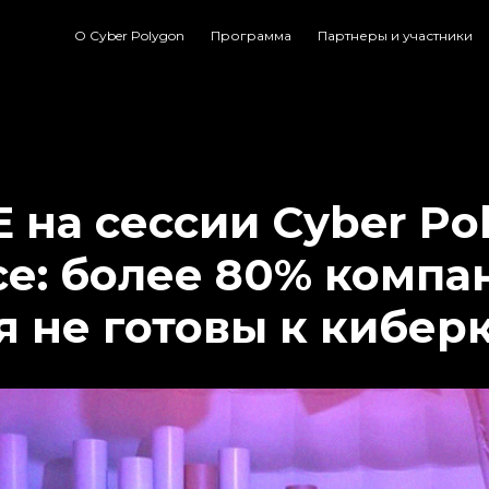
О Cyber Polygon
Программа
Партнеры и участники
E на сессии Cyber Po
се: более 80% компа
я не готовы к кибер