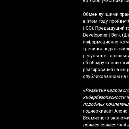
которое участники 
Обмен лучшими практ
в этом году пройдет
(ICC). Предыдущий т
Development Bank (Ш
информационно-комм
тренинга подключили
результаты, доказы
об обнаруженных киб
реагирования на инци
опубликованном на
«
Развитие кадрового
кибербезопасности Ф
подобных компетенци
подчеркивает
Алоис
Всемирного экономи
пример совместной 