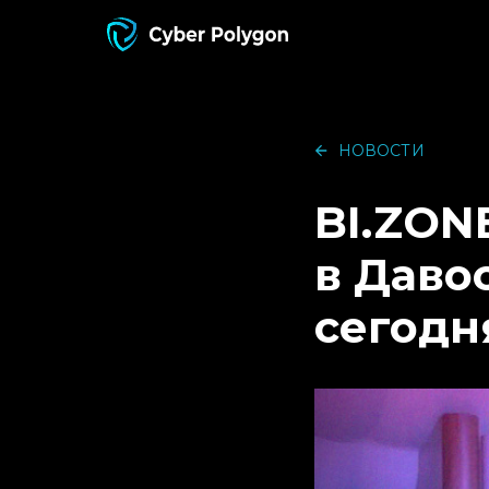
НОВОСТИ
BI.ZON
в Даво
сегодн