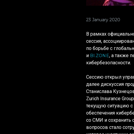
23 January 2020
В рамках официальн
сессия, ассоциирова
по борьбе с глобаль
и
, а также
BI.ZONE
кибербезопасности.
Сессию открыл упра
далее дискуссия про
Станислава Кузнецо
Zurich Insurance Gro
текущую ситуацию с 
обеспечения кибербе
со СМИ и сохранить 
вопросов стало сот