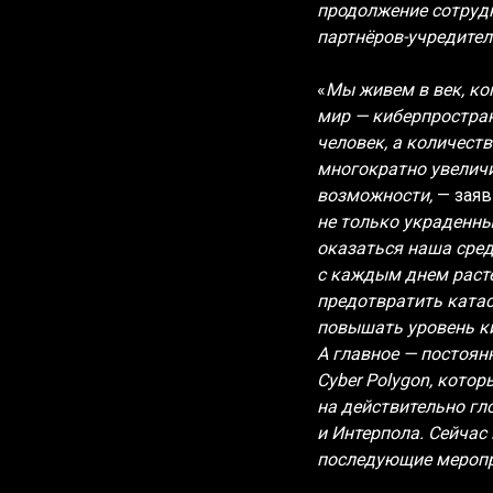
продолжение сотрудн
партнёров-учредите
«
Мы живем в век, ко
мир — киберпростра
человек, а количест
многократно увеличи
возможности,
— зая
не только украденны
оказаться наша сред
с каждым днем расте
предотвратить ката
повышать уровень к
А главное — постоян
Cyber Polygon, кото
на действительно г
и Интерпола. Сейчас
последующие меропр