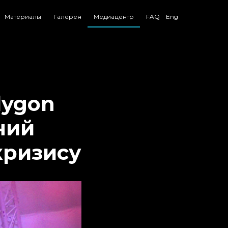
Материалы
Галерея
Медиацентр
FAQ
Eng
lygon
ний
кризису