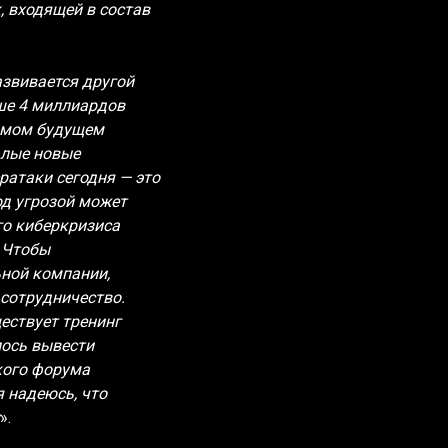
, входящей в состав
звивается другой
ше 4 миллиардов
римом будущем
алые новые
ратаки сегодня — это
од угрозой может
го киберкризиса
. Чтобы
ьной компании,
сотрудничество.
ествует тренинг
лось вывести
кого форума
я надеюсь, что
».