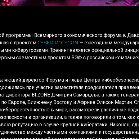
ой программы Всемирного экономического форума в Даво
нная с проектом
— ежегодным междунар
CYBER POLYGON
ными киберугрозами. Тренинг является официальной иниц
 первым совместным проектом ВЭФ с российской компание
вляющий директор Форума и глава Центра кибербезопасн
должилась при участии заместителя председателя правлен
ва
, директора BI.ZONE
Дмитрия Самарцева
, а также генера
up по Европе, Ближнему Востоку и Африке
Элисон Мартин
. 
киберпреступностью в мире, рассмотрели различные подх
зопасности в организации, а также поговорили о том, как
свою репутацию в случае крупной кибератаки. Наконец, о
рудничество между частными компаниями и государственн